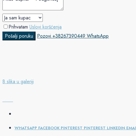
Prihvatam
Uslovi koršćenja
Pošalji poruku
Pozovi
+38267390449
WhatsApp
8 slika u galeriji
WHATSAPP
FACEBOOK
PINTEREST
PINTEREST
LINKEDIN
EMAI