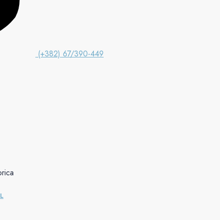
(+382) 67/390-449
rica
L