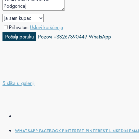
Prihvatam
Uslovi koršćenja
Pošalji poruku
Pozovi
+38267390449
WhatsApp
5 slika u galeriji
WHATSAPP
FACEBOOK
PINTEREST
PINTEREST
LINKEDIN
EMAI