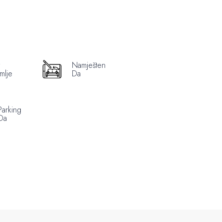
Namješten
mlje
Da
Parking
Da