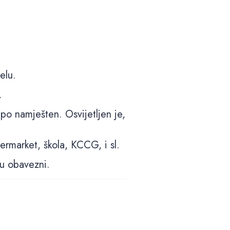
5 slika u galeriji
elu.
.
po namješten. Osvijetljen je,
ermarket, škola, KCCG, i sl.
su obavezni.