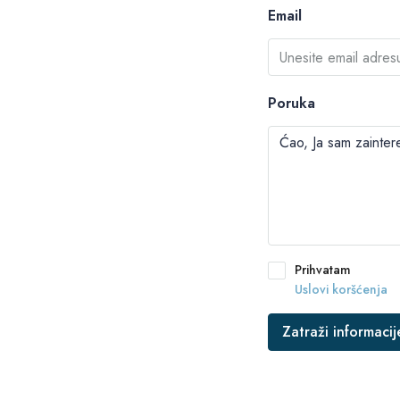
Email
Poruka
Prihvatam
Uslovi koršćenja
Zatraži informacij