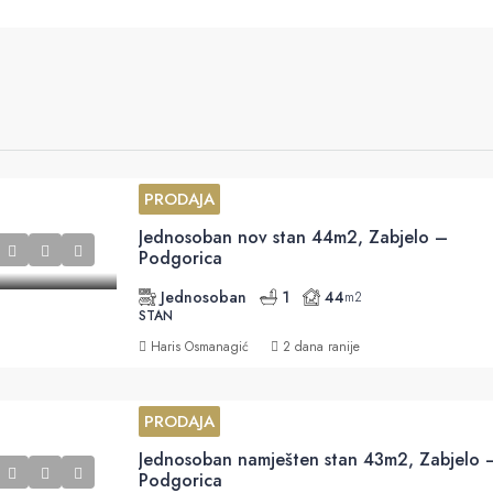
PRODAJA
Jednosoban nov stan 44m2, Zabjelo –
Podgorica
Jednosoban
1
44
m2
STAN
Haris Osmanagić
2 dana ranije
PRODAJA
Jednosoban namješten stan 43m2, Zabjelo 
Podgorica