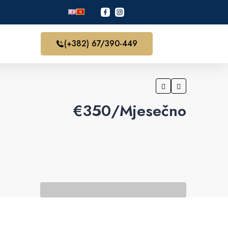
(+382) 67/390-449
€‎350/Mjesečno