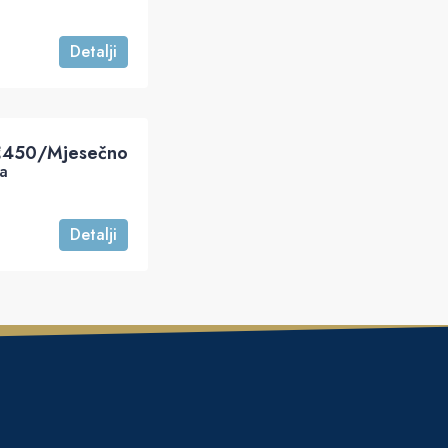
Detalji
‎450/Mjesečno
a
Detalji