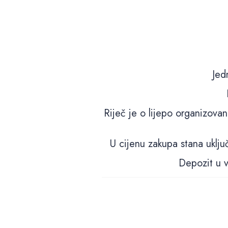
Jed
Riječ je o lijepo organizova
U cijenu zakupa stana uklju
Depozit u v