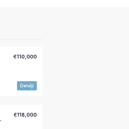
€‎110,000
Detalji
€‎118,000
–