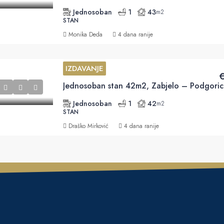
Jednosoban
1
43
m2
STAN
Monika Deda
4 dana ranije
IZDAVANJE
€
Jednosoban stan 42m2, Zabjelo – Podgoric
Jednosoban
1
42
m2
STAN
Draško Mirković
4 dana ranije