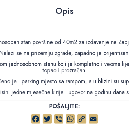
Opis
nosoban stan površine od 40m2 za izdavanje na Zabj
Nalazi se na prizemlju zgrade, zapadno je orijentisan
nom jednosobnom stanu koji je kompletno i veoma lije
topao i prozračan.
čeno je i parking mjesto sa rampom, a u blizini su sup
isini jedne mjesečne kirije i ugovor na godinu dana 
POŠALJITE:
Facebook
Twitter
Viber
WhatsApp
Copy
Email
Link