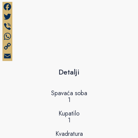
Facebook
Twitter
Viber
WhatsApp
Copy
Link
Email
Detalji
Spavaća soba
1
Kupatilo
1
Kvadratura