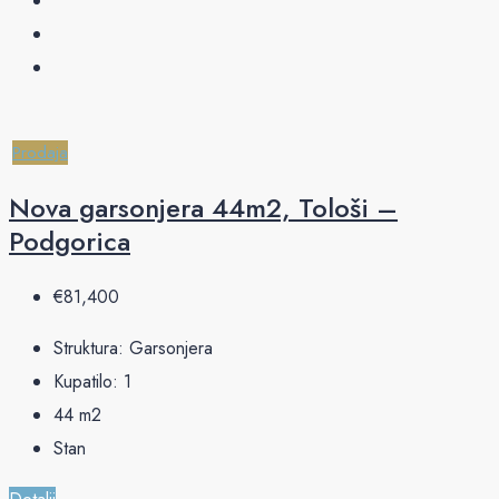
Prodaja
Nova garsonjera 44m2, Tološi –
Podgorica
€‎81,400
Struktura:
Garsonjera
Kupatilo:
1
44
m2
Stan