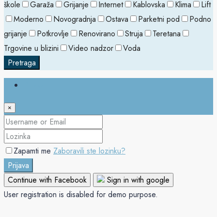
škole
Garaža
Grijanje
Internet
Kablovska
Klima
Lift
Moderno
Novogradnja
Ostava
Parketni pod
Podno
grijanje
Potkrovlje
Renovirano
Struja
Teretana
Trgovine u blizini
Video nadzor
Voda
Pretraga
Prijava
×
Zapamti me
Zaboravili ste lozinku?
Prijava
Continue with Facebook
Sign in with google
User registration is disabled for demo purpose.