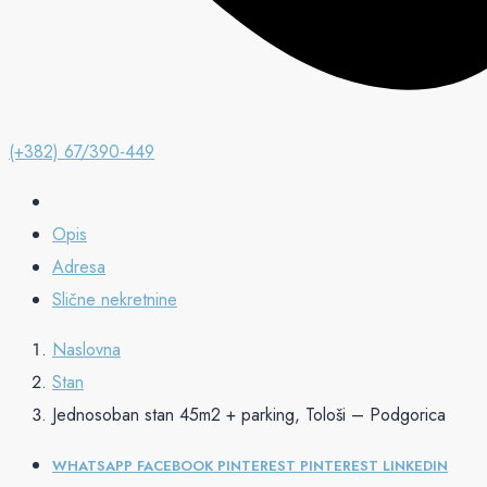
(+382) 67/390-449
Opis
Adresa
Slične nekretnine
Naslovna
Stan
Jednosoban stan 45m2 + parking, Tološi – Podgorica
WHATSAPP
FACEBOOK
PINTEREST
PINTEREST
LINKEDIN