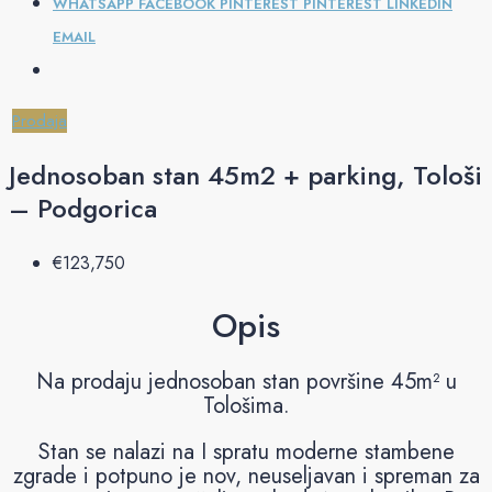
WHATSAPP
FACEBOOK
PINTEREST
PINTEREST
LINKEDIN
EMAIL
Prodaja
Jednosoban stan 45m2 + parking, Tološi
– Podgorica
€‎123,750
Opis
Na prodaju jednosoban stan površine 45m² u
Tološima.
Stan se nalazi na I spratu moderne stambene
zgrade i potpuno je nov, neuseljavan i spreman za