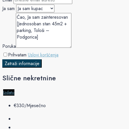
Ja sam
Poruka
Prihvatam
Uslovi koršćenja
Zatraži informacije
Slične nekretnine
Izdato
€‎330/Mjesečno