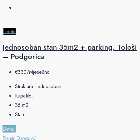
Izdato
Jednosoban stan 35m2 + parking, Tološi
– Podgorica
€‎330/Mjesečno
Struktura:
Jednosoban
Kupatilo:
1
35
m2
Stan
Detalji
Damir Džogović