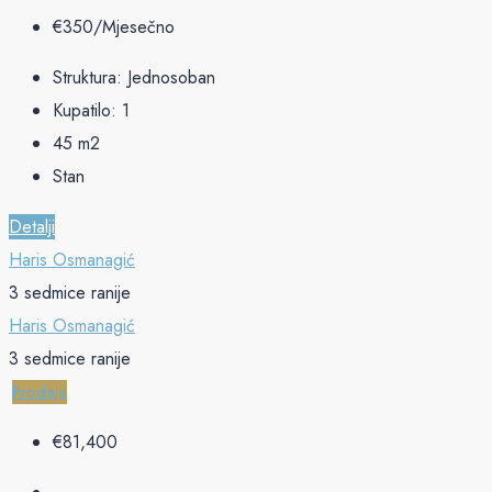
€‎350/Mjesečno
Struktura:
Jednosoban
Kupatilo:
1
45
m2
Stan
Detalji
Haris Osmanagić
3 sedmice ranije
Haris Osmanagić
3 sedmice ranije
Prodaja
€‎81,400