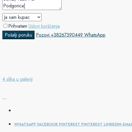
Prihvatam
Uslovi koršćenja
Pošalji poruku
Pozovi
+38267390449
WhatsApp
4 slika u galeriji
WHATSAPP
FACEBOOK
PINTEREST
PINTEREST
LINKEDIN
EMAI