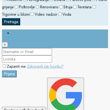
grijanje
Potkrovlje
Renovirano
Struja
Teretana
Trgovine u blizini
Video nadzor
Voda
Pretraga
Prijava
×
Zapamti me
Zaboravili ste lozinku?
Prijava