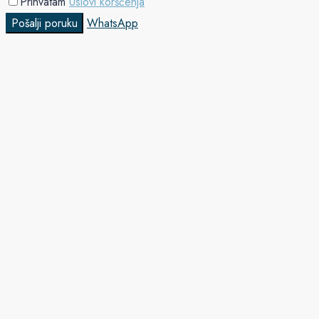
Prihvatam
Uslovi koršćenja
Pošalji poruku
WhatsApp