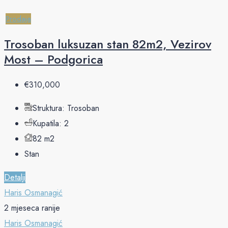
Prodaja
Trosoban luksuzan stan 82m2, Vezirov
Most – Podgorica
€‎310,000
Struktura:
Trosoban
Kupatila:
2
82
m2
Stan
Detalji
Haris Osmanagić
2 mjeseca ranije
Haris Osmanagić