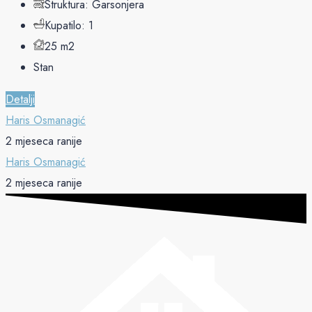
Struktura:
Garsonjera
Kupatilo:
1
25
m2
Stan
Detalji
Haris Osmanagić
2 mjeseca ranije
Haris Osmanagić
2 mjeseca ranije