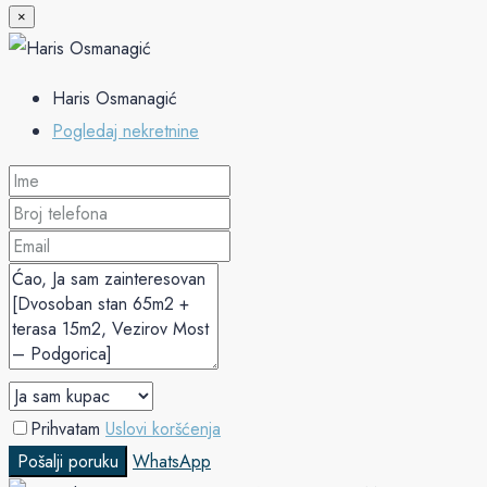
×
Haris Osmanagić
Pogledaj nekretnine
Prihvatam
Uslovi koršćenja
Pošalji poruku
WhatsApp