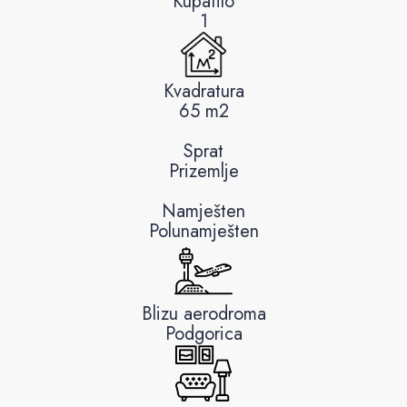
Kupatilo
1
Kvadratura
65 m2
Sprat
Prizemlje
Namješten
Polunamješten
Blizu aerodroma
Podgorica