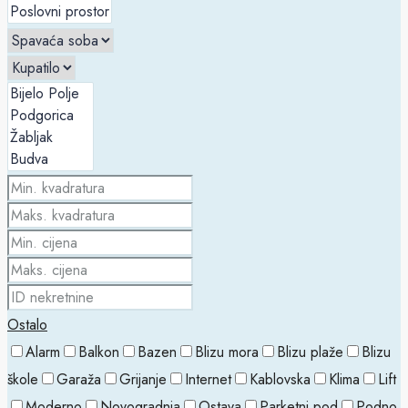
Ostalo
Alarm
Balkon
Bazen
Blizu mora
Blizu plaže
Blizu
škole
Garaža
Grijanje
Internet
Kablovska
Klima
Lift
Moderno
Novogradnja
Ostava
Parketni pod
Podno