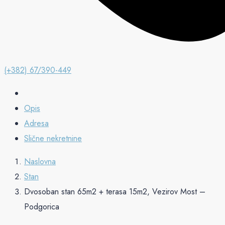
(+382) 67/390-449
Opis
Adresa
Slične nekretnine
Naslovna
Stan
Dvosoban stan 65m2 + terasa 15m2, Vezirov Most –
Podgorica