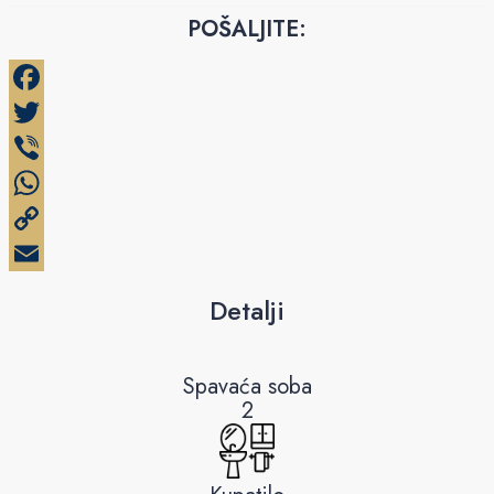
POŠALJITE:
Facebook
Twitter
Viber
WhatsApp
Copy
Link
Email
Detalji
Spavaća soba
2