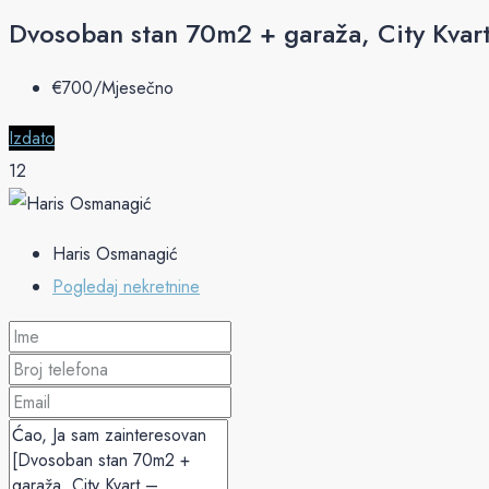
Dvosoban stan 70m2 + garaža, City Kvar
€‎700/Mjesečno
Izdato
12
Haris Osmanagić
Pogledaj nekretnine