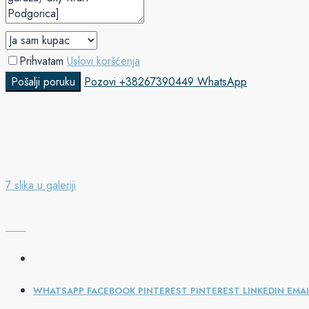
Prihvatam
Uslovi koršćenja
Pošalji poruku
Pozovi
+38267390449
WhatsApp
7 slika u galeriji
WHATSAPP
FACEBOOK
PINTEREST
PINTEREST
LINKEDIN
EMAI