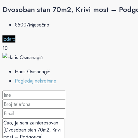
Dvosoban stan 70m2, Krivi most – Podg
€‎500/Mjesečno
Izdato
10
Haris Osmanagić
Pogledaj nekretnine