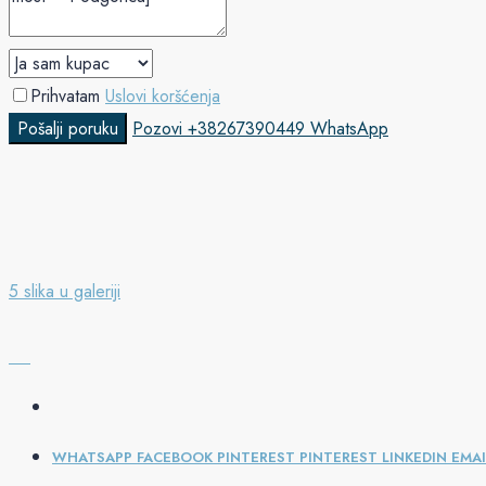
Prihvatam
Uslovi koršćenja
Pošalji poruku
Pozovi
+38267390449
WhatsApp
5 slika u galeriji
WHATSAPP
FACEBOOK
PINTEREST
PINTEREST
LINKEDIN
EMAI