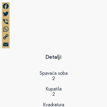
Facebook
Twitter
Viber
WhatsApp
Copy
Link
Email
Detalji
Spavaća soba
2
Kupatila
2
Kvadratura