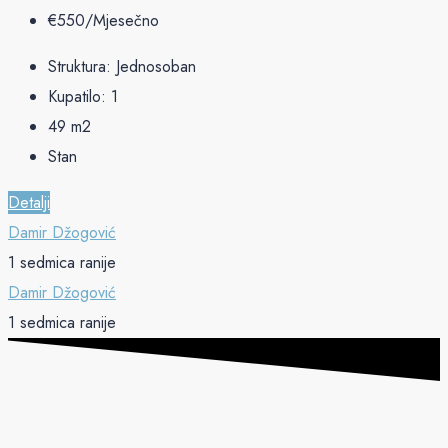
€‎550/Mjesečno
Struktura:
Jednosoban
Kupatilo:
1
49
m2
Stan
Detalji
Damir Džogović
1 sedmica ranije
Damir Džogović
1 sedmica ranije