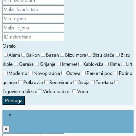
Ostalo
Alarm
Balkon
Bazen
Blizu mora
Blizu plaže
Blizu
škole
Garaža
Grijanje
Internet
Kablovska
Klima
Lift
Moderno
Novogradnja
Ostava
Parketni pod
Podno
grijanje
Potkrovlje
Renovirano
Struja
Teretana
Trgovine u blizini
Video nadzor
Voda
Pretraga
Prijava
×