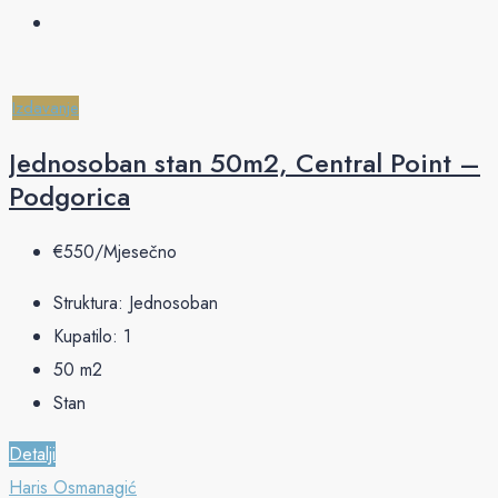
Izdavanje
Jednosoban stan 50m2, Central Point –
Podgorica
€‎550/Mjesečno
Struktura:
Jednosoban
Kupatilo:
1
50
m2
Stan
Detalji
Haris Osmanagić