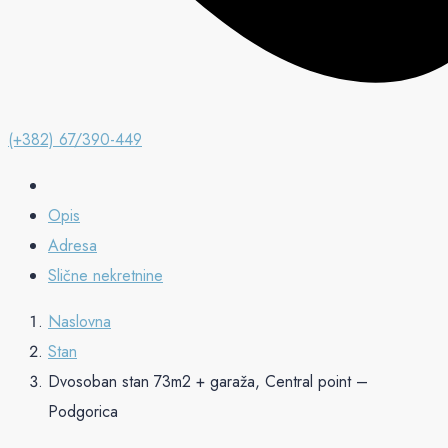
(+382) 67/390-449
Opis
Adresa
Slične nekretnine
Naslovna
Stan
Dvosoban stan 73m2 + garaža, Central point –
Podgorica