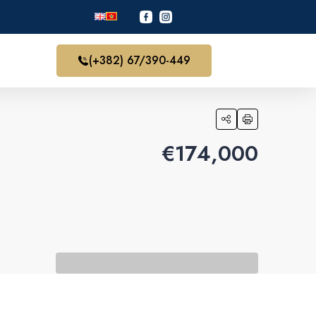
(+382) 67/390-449
€‎174,000