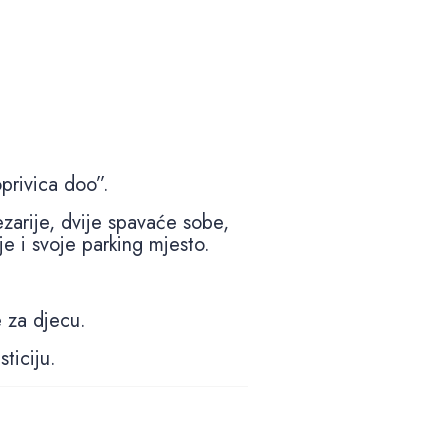
4 slika u galeriji
.
privica doo”.
ezarije, dvije spavaće sobe,
je i svoje parking mjesto.
e za djecu.
ticiju.