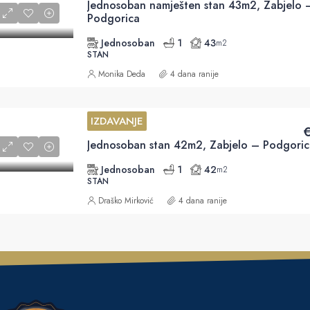
Jednosoban namješten stan 43m2, Zabjelo 
Podgorica
Jednosoban
1
43
m2
STAN
Monika Deda
4 dana ranije
IZDAVANJE
€
Jednosoban stan 42m2, Zabjelo – Podgoric
Jednosoban
1
42
m2
STAN
Draško Mirković
4 dana ranije