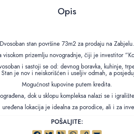
Opis
Dvosoban stan površine 73m2 za prodaju na Zabjelu
 visokom prizemlju novogradnje, čiji je investitor “Ko
 dvosoban i sastoji se od: devnog boravka, kuhinje, trp
e. Stan je nov i neiskorišćen i useljiv odmah, a posjedu
Mogućnost kupovine putem kredita.
ograđena, dok u sklopu kompleksa nalazi se i igrališt
 uređena lokacija je idealna za porodice, ali i za inves
POŠALJITE: