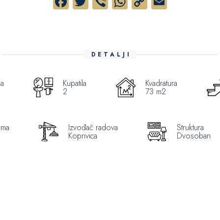
Facebook
Twitter
Viber
WhatsApp
Copy
Email
Link
DETALJI
ba
Kupatila
Kvadratura
2
73 m2
oma
Izvođač radova
Struktura
Koprivica
Dvosoban