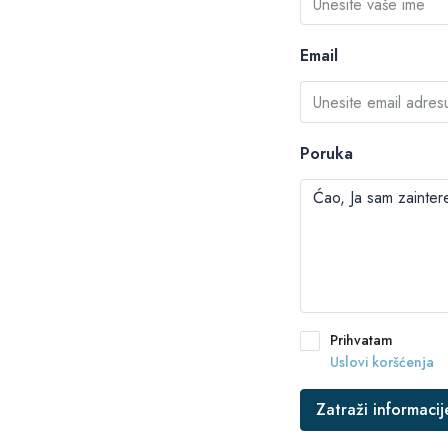
Email
Poruka
Prihvatam
Uslovi koršćenja
Zatraži informacij