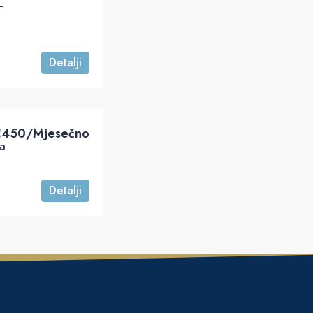
–
Detalji
‎450/Mjesečno
a
Detalji