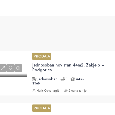
PRODAJA
Jednosoban nov stan 44m2, Zabjelo –
Podgorica
Jednosoban
1
44
m2
STAN
Haris Osmanagić
2 dana ranije
PRODAJA