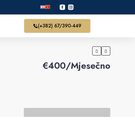
(+382) 67/390-449
€‎400/Mjesečno