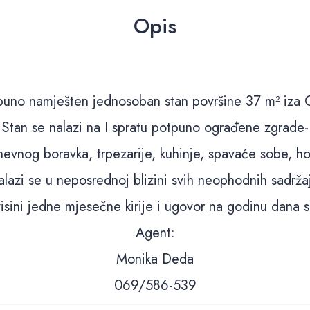
Opis
puno namješten jednosoban stan površine 37 m² iza C
Stan se nalazi na I spratu potpuno ograđene zgrade-
nevnog boravka, trpezarije, kuhinje, spavaće sobe, hod
lazi se u neposrednoj blizini svih neophodnih sadrža
isini jedne mjesečne kirije i ugovor na godinu dana 
Agent:
Monika Deda
069/586-539