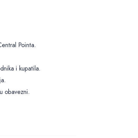
2 slika u galeriji
entral Pointa.
nika i kupatila.
ja.
su obavezni.