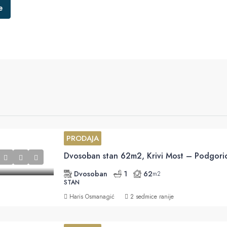
e
PRODAJA
Dvosoban stan 62m2, Krivi Most – Podgori
Dvosoban
1
62
m2
STAN
Haris Osmanagić
2 sedmice ranije