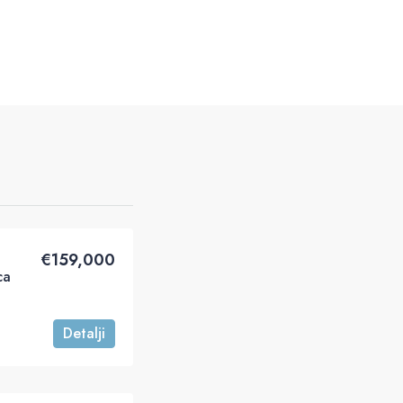
€‎159,000
ca
Detalji