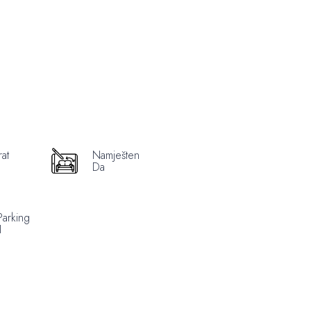
at
Namješten
Da
Parking
1