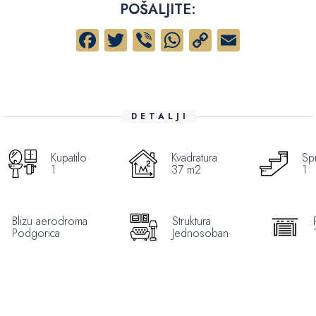
POŠALJITE:
Facebook
Twitter
Viber
WhatsApp
Copy
Email
Link
DETALJI
Kupatilo
Kvadratura
Spr
1
37 m2
1
Blizu aerodroma
Struktura
Podgorica
Jednosoban