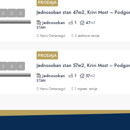
PRODAJA
Jednosoban stan 47m2, Krivi Most – Podgor
Jednosoban
1
47
m2
STAN
Haris Osmanagić
3 sedmice ranije
PRODAJA
Jednosoban stan 57m2, Krivi Most – Podgor
Jednosoban
1
57
m2
STAN
Haris Osmanagić
1 mjesec ranije