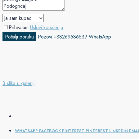
Prihvatam
Uslovi koršćenja
Pošalji poruku
Pozovi
+38269586539
WhatsApp
3 slika u galeriji
WHATSAPP
FACEBOOK
PINTEREST
PINTEREST
LINKEDIN
EMAI