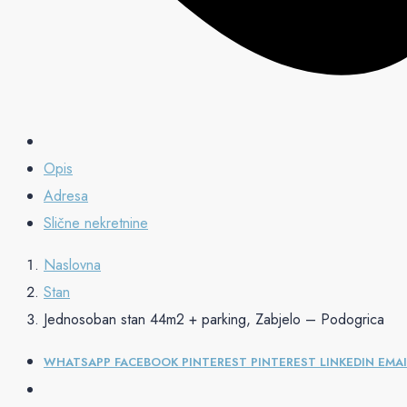
Opis
Adresa
Slične nekretnine
Naslovna
Stan
Jednosoban stan 44m2 + parking, Zabjelo – Podogrica
WHATSAPP
FACEBOOK
PINTEREST
PINTEREST
LINKEDIN
EMAI