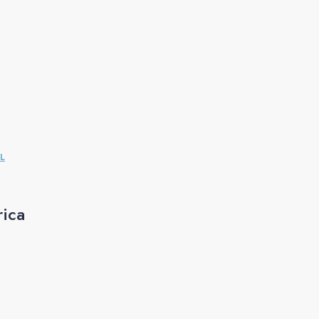
L
rica