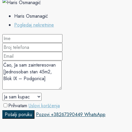
Haris Osmanagić
Pogledaj nekretnine
Prihvatam
Uslovi koršćenja
Pošalji poruku
Pozovi
+38267390449
WhatsApp