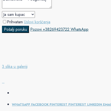
Prihvatam
Uslovi koršćenja
Pošalji poruku
Pozovi
+38269423722
WhatsApp
3 slika u galeriji
WHATSAPP
FACEBOOK
PINTEREST
PINTEREST
LINKEDIN
EMAI