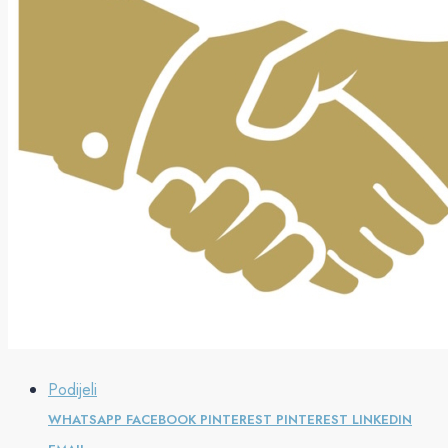
Podijeli
WHATSAPP
FACEBOOK
PINTEREST
PINTEREST
LINKEDIN