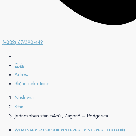
(+382) 67/390-449
Opis
Adresa
Slične nekretnine
Naslovna
Stan
Jednosoban stan 54m2, Zagorič – Podgorica
WHATSAPP
FACEBOOK
PINTEREST
PINTEREST
LINKEDIN