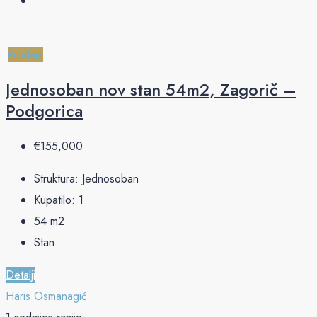
Prodaja
Jednosoban nov stan 54m2, Zagorič –
Podgorica
€‎155,000
Struktura:
Jednosoban
Kupatilo:
1
54
m2
Stan
Detalji
Haris Osmanagić