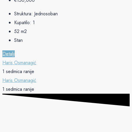
€‎150,000
Struktura:
Jednosoban
Kupatilo:
1
52
m2
Stan
Detalji
Haris Osmanagić
1 sedmica ranije
Haris Osmanagić
1 sedmica ranije