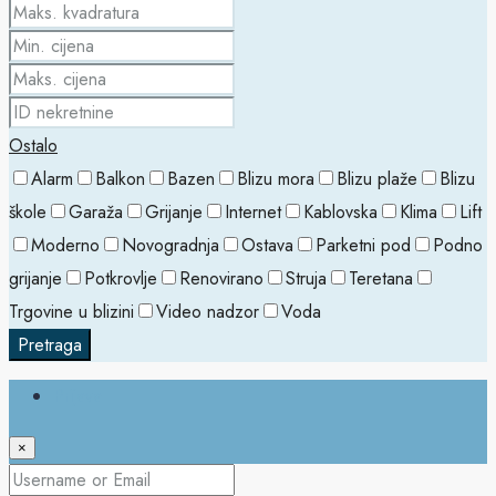
Ostalo
Alarm
Balkon
Bazen
Blizu mora
Blizu plaže
Blizu
škole
Garaža
Grijanje
Internet
Kablovska
Klima
Lift
Moderno
Novogradnja
Ostava
Parketni pod
Podno
grijanje
Potkrovlje
Renovirano
Struja
Teretana
Trgovine u blizini
Video nadzor
Voda
Pretraga
Prijava
×