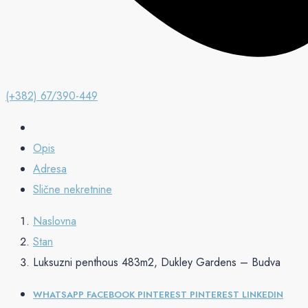
(+382) 67/390-449
Opis
Adresa
Slične nekretnine
Naslovna
Stan
Luksuzni penthous 483m2, Dukley Gardens – Budva
WHATSAPP
FACEBOOK
PINTEREST
PINTEREST
LINKEDIN