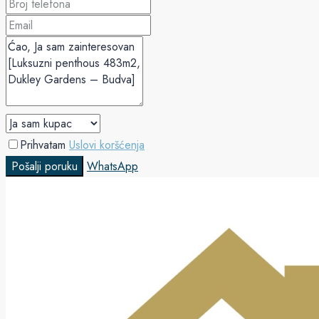
Prihvatam
Uslovi koršćenja
Pošalji poruku
WhatsApp