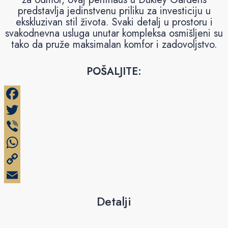
predstavlja jedinstvenu priliku za investiciju u
ekskluzivan stil života. Svaki detalj u prostoru i
svakodnevna usluga unutar kompleksa osmišljeni su
tako da pruže maksimalan komfor i zadovoljstvo.
POŠALJITE:
Facebook
Twitter
Viber
WhatsApp
Copy
Link
Email
Detalji