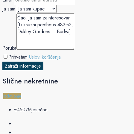
Ja sam
Poruka
Prihvatam
Uslovi koršćenja
Zatraži informacije
Slične nekretnine
Izdavanje
€‎450/Mjesečno