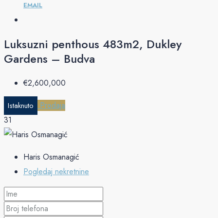
EMAIL
Luksuzni penthous 483m2, Dukley
Gardens – Budva
€‎2,600,000
Prodaja
Istaknuto
31
Haris Osmanagić
Pogledaj nekretnine