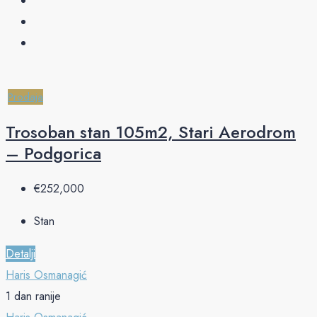
Prodaja
Trosoban stan 105m2, Stari Aerodrom
– Podgorica
€‎252,000
Stan
Detalji
Haris Osmanagić
1 dan ranije