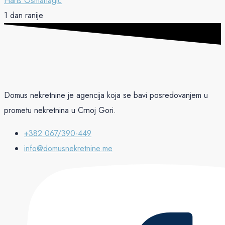
Haris Osmanagić
1 dan ranije
Domus nekretnine je agencija koja se bavi posredovanjem u
prometu nekretnina u Crnoj Gori.
+382 067/390-449
info@domusnekretnine.me