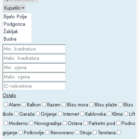
Ostalo
Alarm
Balkon
Bazen
Blizu mora
Blizu plaže
Blizu
škole
Garaža
Grijanje
Internet
Kablovska
Klima
Lift
Moderno
Novogradnja
Ostava
Parketni pod
Podno
grijanje
Potkrovlje
Renovirano
Struja
Teretana