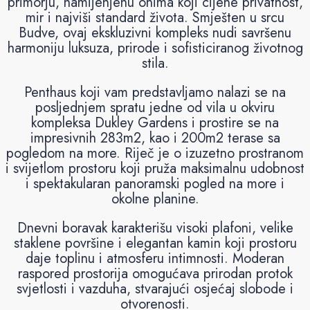
primorju, namijenjenu onima koji cijene privatnost,
mir i najviši standard života. Smješten u srcu
Budve, ovaj ekskluzivni kompleks nudi savršenu
harmoniju luksuza, prirode i sofisticiranog životnog
stila.
Penthaus koji vam predstavljamo nalazi se na
posljednjem spratu jedne od vila u okviru
kompleksa Dukley Gardens i prostire se na
impresivnih 283m2, kao i 200m2 terase sa
pogledom na more. Riječ je o izuzetno prostranom
i svijetlom prostoru koji pruža maksimalnu udobnost
i spektakularan panoramski pogled na more i
okolne planine.
Dnevni boravak karakterišu visoki plafoni, velike
staklene površine i elegantan kamin koji prostoru
daje toplinu i atmosferu intimnosti. Moderan
raspored prostorija omogućava prirodan protok
svjetlosti i vazduha, stvarajući osjećaj slobode i
otvorenosti.