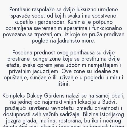
Penthaus raspolaže sa dvije luksuzno uređene
spavaće sobe, od kojih svaka ima sopstveno
kupatilo i garderober. Kuhinja je potpuno
opremljena savremenim aparatima i funkcionalno
povezana sa trpezarijom, iz koje se pruža predivan
pogled na Jadransko more.
Posebna prednost ovog penthausa su dvije
prostrane lounge zone koje se prostiru na dvije
etaže, svaka opremljena udobnim namještajem i
privatnim jacuzzijem. Ove zone su idealne za
opuštanje, sunčanje ili uživanje u pogledu u miru i
tišini.
Kompleks Dukley Gardens nalazi se na samoj obali,
na jednoj od najatraktivnijih lokacija u Budvi,
pružajući savršenu ravnotežu između privatnosti i
dostupnosti svih važnih sadržaja. Blizina istorijskog
jezgra grada, marina, restorana, butika i noćnog
života čini ovu lokaciju idealnom za boravak tokom