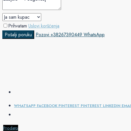
Prihvatam
Uslovi koršćenja
Pošalji poruku
Pozovi
+38267390449
WhatsApp
WHATSAPP
FACEBOOK
PINTEREST
PINTEREST
LINKEDIN
EMAI
Prodato