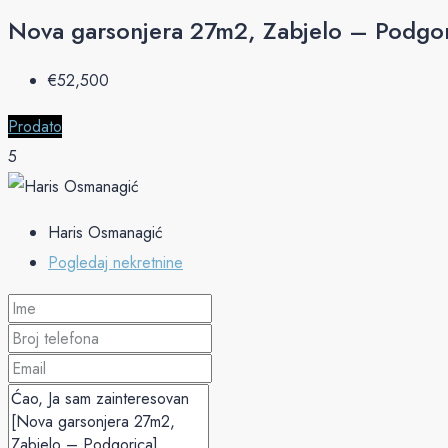
Nova garsonjera 27m2, Zabjelo – Podgo
€‎52,500
Prodato
5
Haris Osmanagić
Pogledaj nekretnine