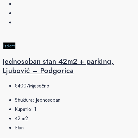
Izdato
Jednosoban stan 42m2 + parking,
Ljubović – Podgorica
€‎400/Mjesečno
Struktura:
Jednosoban
Kupatilo:
1
42
m2
Stan