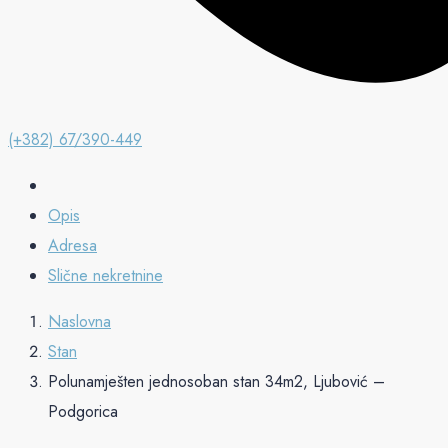
(+382) 67/390-449
Opis
Adresa
Slične nekretnine
Naslovna
Stan
Polunamješten jednosoban stan 34m2, Ljubović –
Podgorica