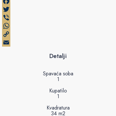
Facebook
Twitter
Viber
WhatsApp
Copy
Link
Email
Detalji
Spavaća soba
1
Kupatilo
1
Kvadratura
34 m2