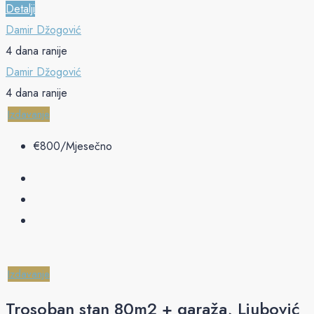
Detalji
Damir Džogović
4 dana ranije
Damir Džogović
4 dana ranije
Izdavanje
€‎800/Mjesečno
Izdavanje
Trosoban stan 80m2 + garaža, Ljubović