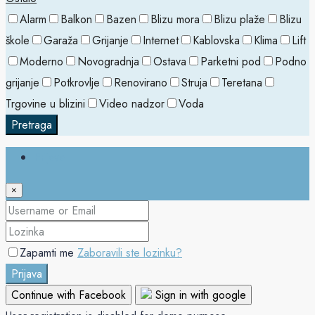
Alarm
Balkon
Bazen
Blizu mora
Blizu plaže
Blizu
škole
Garaža
Grijanje
Internet
Kablovska
Klima
Lift
Moderno
Novogradnja
Ostava
Parketni pod
Podno
grijanje
Potkrovlje
Renovirano
Struja
Teretana
Trgovine u blizini
Video nadzor
Voda
Pretraga
Prijava
×
Zapamti me
Zaboravili ste lozinku?
Prijava
Continue with Facebook
Sign in with google