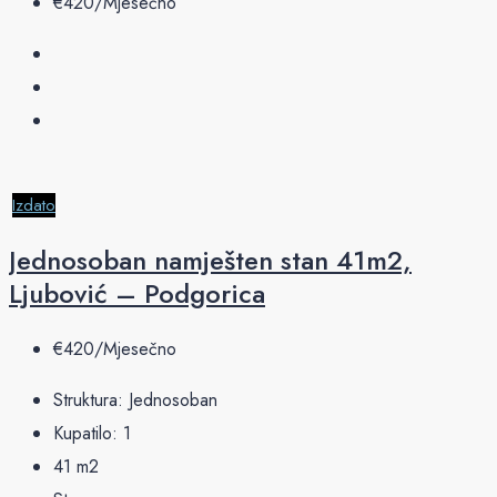
€‎420/Mjesečno
Izdato
Jednosoban namješten stan 41m2,
Ljubović – Podgorica
€‎420/Mjesečno
Struktura:
Jednosoban
Kupatilo:
1
41
m2