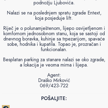
podnožju Ljubovića.
Nalazi se na poslednjem spratu zgrade Entext,
koja posjeduje lift.
Riječ je o polunamještenom, lijepo osvijetljenom i
komfornom jednosobnom stanu, koja se sastoji od
dnevnog boravka, kuhinje sa trpezarijom, spavaće
sobe, hodnika i kupatila. Topao je, prozračan i
funkcionalan.
Besplatan parking za stanare nalazi se oko zgrade,
a lokacija je veoma mirna i lijepa.
Agent:
Draško Mirković
069/423-722
POŠALJITE: