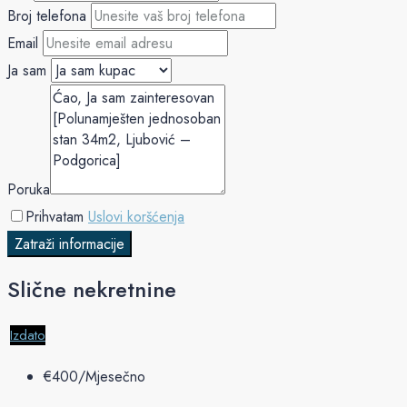
Broj telefona
Email
Ja sam
Poruka
Prihvatam
Uslovi koršćenja
Zatraži informacije
Slične nekretnine
Izdato
€‎400/Mjesečno